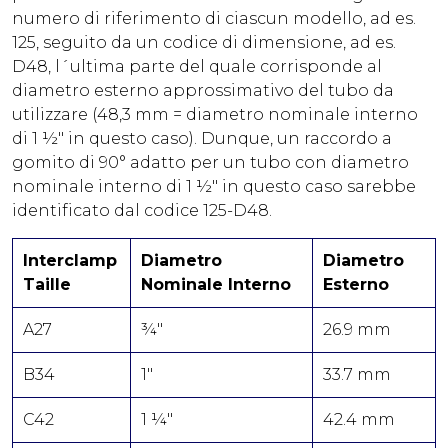
numero di riferimento di ciascun modello, ad es.
125, seguito da un codice di dimensione, ad es.
D48, l´ultima parte del quale corrisponde al
diametro esterno approssimativo del tubo da
utilizzare (48,3 mm = diametro nominale interno
di 1 ½" in questo caso). Dunque, un raccordo a
gomito di 90° adatto per un tubo con diametro
nominale interno di 1 ½" in questo caso sarebbe
identificato dal codice 125-D48.
Interclamp
Diametro
Diametro
Taille
Nominale Interno
Esterno
A27
¾"
26.9 mm
B34
1"
33.7 mm
C42
1 ¼"
42.4 mm