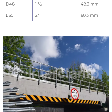
D48
1 ½"
48.3 mm
E60
2"
60.3 mm